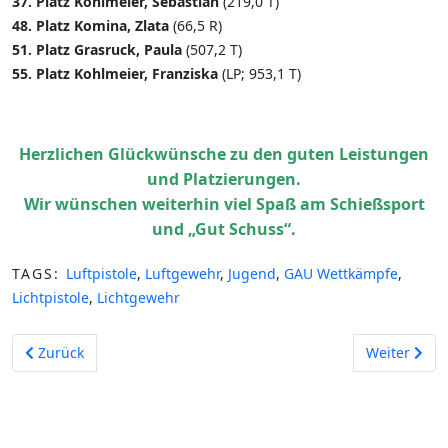
37. Platz Kohlmeier, Sebastian
(219,0 T)
48. Platz Komina, Zlata
(66,5 R)
51. Platz Grasruck, Paula
(507,2 T)
55. Platz Kohlmeier, Franziska
(LP; 953,1 T)
Herzlichen Glückwünsche zu den guten Leistungen
und Platzierungen.
Wir wünschen weiterhin viel Spaß am Schießsport
und „Gut Schuss“.
TAGS:
Luftpistole
,
Luftgewehr
,
Jugend
,
GAU Wettkämpfe
,
Lichtpistole
,
Lichtgewehr
Vorheriger Beitrag: Einladung zum Weihnachts-Los-Schießen
Nächster Be
Zurück
Weiter